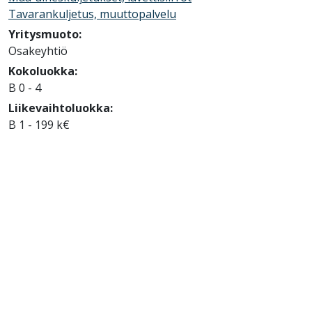
Tavarankuljetus, muuttopalvelu
Yritysmuoto:
Osakeyhtiö
Kokoluokka:
B 0 - 4
Liikevaihtoluokka:
B 1 - 199 k€