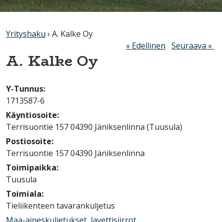
Yrityshaku
› A. Kalke Oy
« Edellinen
Seuraava »
A. Kalke Oy
Y-Tunnus:
1713587-6
Käyntiosoite:
Terrisuontie 157 04390 Jäniksenlinna (Tuusula)
Postiosoite:
Terrisuontie 157 04390 Jäniksenlinna
Toimipaikka:
Tuusula
Toimiala:
Tieliikenteen tavarankuljetus
Maa-aineskuljetukset, lavettisiirrot